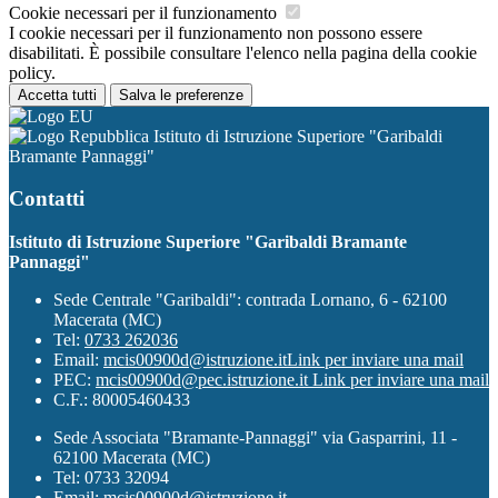
Cookie necessari per il funzionamento
I cookie necessari per il funzionamento non possono essere
disabilitati. È possibile consultare l'elenco nella pagina della cookie
policy.
Accetta tutti
Salva le preferenze
Istituto di Istruzione Superiore "Garibaldi
Bramante Pannaggi"
Contatti
Istituto di Istruzione Superiore "Garibaldi Bramante
Pannaggi"
Sede Centrale "Garibaldi": contrada Lornano, 6 - 62100
Macerata (MC)
Tel:
0733 262036
Email:
mcis00900d@istruzione.it
Link per inviare una mail
PEC:
mcis00900d@pec.istruzione.it
Link per inviare una mail
C.F.: 80005460433
Sede Associata "Bramante-Pannaggi" via Gasparrini, 11 -
62100 Macerata (MC)
Tel: 0733 32094
Email: mcis00900d@istruzione.it