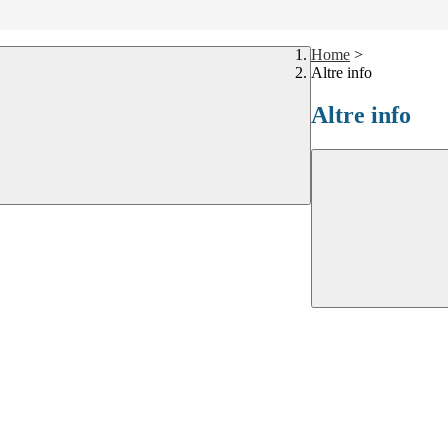
Home
>
Altre info
Altre info