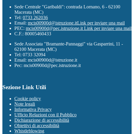
Sede Centrale "Garibaldi": contrada Lornano, 6 - 62100
Macerata (MC)
Tel:
0733 262036
Email:
mcis00900d@istruzione.it
Link per inviare una mail
PEC:
mcis00900d@pec.istruzione.it
Link per inviare una mail
C.F.: 80005460433
Sede Associata "Bramante-Pannaggi" via Gasparrini, 11 -
62100 Macerata (MC)
Tel: 0733 32094
Email: mcis00900d@istruzione.it
Pec: mcis00900d@pec.istruzione.it
Sezione Link Utili
Cookie policy
Note legali
Informativa Privacy
Ufficio Relazioni con il Pubblico
Dichiarazione di accessibilità
Obiettivi di accessibilità
Whistleblowing