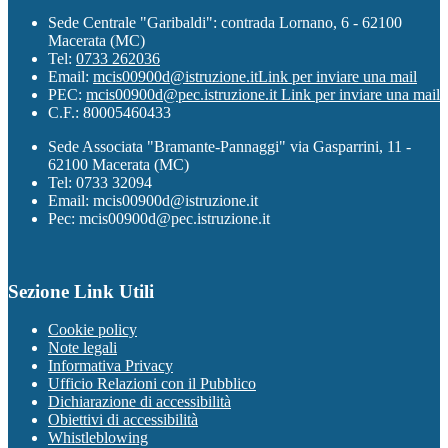
Sede Centrale "Garibaldi": contrada Lornano, 6 - 62100
Macerata (MC)
Tel:
0733 262036
Email:
mcis00900d@istruzione.it
Link per inviare una mail
PEC:
mcis00900d@pec.istruzione.it
Link per inviare una mail
C.F.: 80005460433
Sede Associata "Bramante-Pannaggi" via Gasparrini, 11 -
62100 Macerata (MC)
Tel: 0733 32094
Email: mcis00900d@istruzione.it
Pec: mcis00900d@pec.istruzione.it
Sezione Link Utili
Cookie policy
Note legali
Informativa Privacy
Ufficio Relazioni con il Pubblico
Dichiarazione di accessibilità
Obiettivi di accessibilità
Whistleblowing